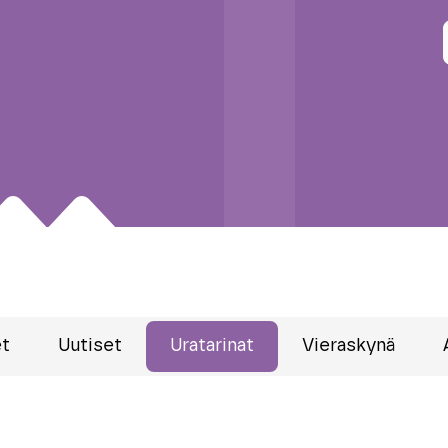
et
Uutiset
Uratarinat
Vieraskynä