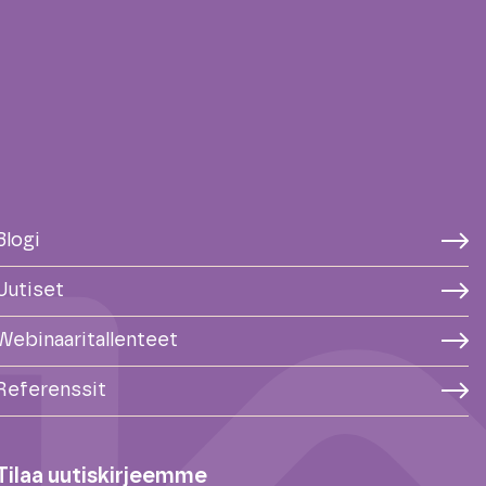
Blogi
Uutiset
Webinaaritallenteet
Referenssit
Tilaa uutiskirjeemme