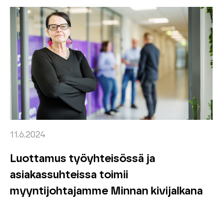
11.6.2024
Luottamus työyhteisössä ja
asiakassuhteissa toimii
myyntijohtajamme Minnan kivijalkana