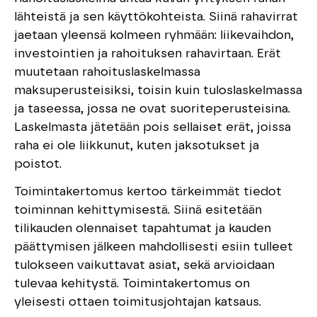
lähteistä ja sen käyttökohteista. Siinä rahavirrat
jaetaan yleensä kolmeen ryhmään: liikevaihdon,
investointien ja rahoituksen rahavirtaan. Erät
muutetaan rahoituslaskelmassa
maksuperusteisiksi, toisin kuin tuloslaskelmassa
ja taseessa, jossa ne ovat suoriteperusteisina.
Laskelmasta jätetään pois sellaiset erät, joissa
raha ei ole liikkunut, kuten jaksotukset ja
poistot.
Toimintakertomus kertoo tärkeimmät tiedot
toiminnan kehittymisestä. Siinä esitetään
tilikauden olennaiset tapahtumat ja kauden
päättymisen jälkeen mahdollisesti esiin tulleet
tulokseen vaikuttavat asiat, sekä arvioidaan
tulevaa kehitystä. Toimintakertomus on
yleisesti ottaen toimitusjohtajan katsaus.