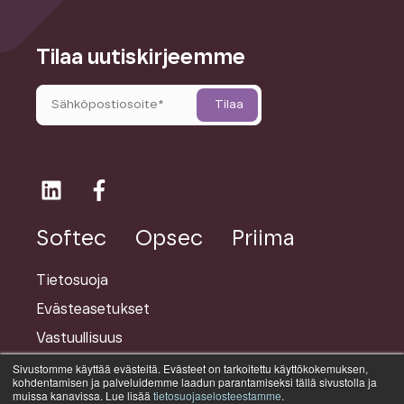
Tilaa uutiskirjeemme
Softec
Opsec
Priima
Tietosuoja
Evästeasetukset
Vastuullisuus
Sivustomme käyttää evästeitä. Evästeet on tarkoitettu käyttökokemuksen,
kohdentamisen ja palveluidemme laadun parantamiseksi tällä sivustolla ja
©
Priima on osa
Rauhala-konsernia
muissa kanavissa. Lue lisää
tietosuojaselosteestamme
.