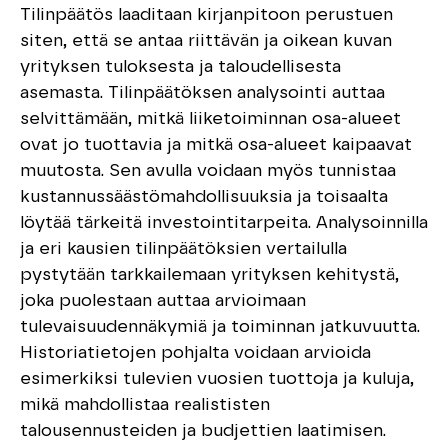
Tilinpäätös laaditaan kirjanpitoon perustuen
siten, että se antaa riittävän ja oikean kuvan
yrityksen tuloksesta ja taloudellisesta
asemasta. Tilinpäätöksen analysointi auttaa
selvittämään, mitkä liiketoiminnan osa-alueet
ovat jo tuottavia ja mitkä osa-alueet kaipaavat
muutosta. Sen avulla voidaan myös tunnistaa
kustannussäästömahdollisuuksia ja toisaalta
löytää tärkeitä investointitarpeita. Analysoinnilla
ja eri kausien tilinpäätöksien vertailulla
pystytään tarkkailemaan yrityksen kehitystä,
joka puolestaan auttaa arvioimaan
tulevaisuudennäkymiä ja toiminnan jatkuvuutta.
Historiatietojen pohjalta voidaan arvioida
esimerkiksi tulevien vuosien tuottoja ja kuluja,
mikä mahdollistaa realististen
talousennusteiden ja budjettien laatimisen.