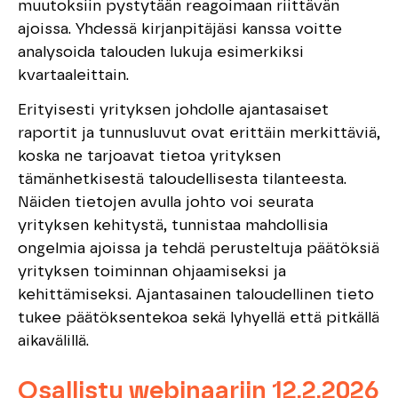
muutoksiin pystytään reagoimaan riittävän
ajoissa. Yhdessä kirjanpitäjäsi kanssa voitte
analysoida talouden lukuja esimerkiksi
kvartaaleittain.
Erityisesti yrityksen johdolle ajantasaiset
raportit ja tunnusluvut ovat erittäin merkittäviä,
koska ne tarjoavat tietoa yrityksen
tämänhetkisestä taloudellisesta tilanteesta.
Näiden tietojen avulla johto voi seurata
yrityksen kehitystä, tunnistaa mahdollisia
ongelmia ajoissa ja tehdä perusteltuja päätöksiä
yrityksen toiminnan ohjaamiseksi ja
kehittämiseksi. Ajantasainen taloudellinen tieto
tukee päätöksentekoa sekä lyhyellä että pitkällä
aikavälillä.
Osallistu webinaariin 12.2.2026