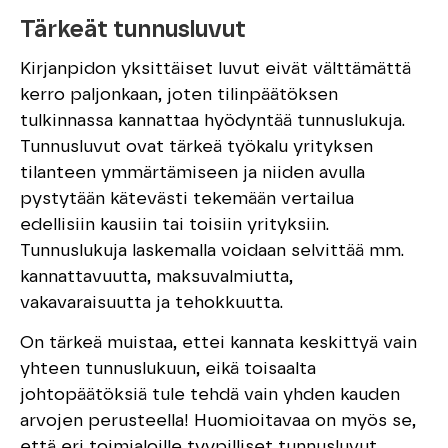
Tärkeät tunnusluvut
Kirjanpidon yksittäiset luvut eivät välttämättä
kerro paljonkaan, joten tilinpäätöksen
tulkinnassa kannattaa hyödyntää tunnuslukuja.
Tunnusluvut ovat tärkeä työkalu yrityksen
tilanteen ymmärtämiseen ja niiden avulla
pystytään kätevästi tekemään vertailua
edellisiin kausiin tai toisiin yrityksiin.
Tunnuslukuja laskemalla voidaan selvittää mm.
kannattavuutta, maksuvalmiutta,
vakavaraisuutta ja tehokkuutta.
On tärkeä muistaa, ettei kannata keskittyä vain
yhteen tunnuslukuun, eikä toisaalta
johtopäätöksiä tule tehdä vain yhden kauden
arvojen perusteella! Huomioitavaa on myös se,
että eri toimialoille tyypilliset tunnusluvut