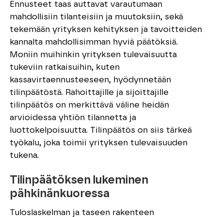
Ennusteet taas auttavat varautumaan
mahdollisiin tilanteisiin ja muutoksiin, sekä
tekemään yrityksen kehityksen ja tavoitteiden
kannalta mahdollisimman hyviä päätöksiä.
Moniin muihinkin yrityksen tulevaisuutta
tukeviin ratkaisuihin, kuten
kassavirtaennusteeseen, hyödynnetään
tilinpäätöstä. Rahoittajille ja sijoittajille
tilinpäätös on merkittävä väline heidän
arvioidessa yhtiön tilannetta ja
luottokelpoisuutta. Tilinpäätös on siis tärkeä
työkalu, joka toimii yrityksen tulevaisuuden
tukena.
Tilinpäätöksen lukeminen
pähkinänkuoressa
Tuloslaskelman ja taseen rakenteen