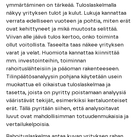
ymmärtäminen on tärkeää. Tuloslaskelmalla
näkyy yrityksen tulot ja kulut. Lukuja kannattaa
verrata edelliseen vuoteen ja pohtia, miten erät
ovat kehittyneet ja mikä muutosta selittää.
Viivan alle jäävä tulos kertoo, onko toiminta
ollut voitollista. Taseelta taas näkee yrityksen
varat ja velat. Huomiota kannattaa kiinnittää
mm. investointeihin, toiminnan
rahoituslähteisiin ja pääoman rakenteeseen.
Tilinpäätösanalyysin pohjana käytetään usein
muokattua eli oikaistua tuloslaskelmaa ja
tasetta, joista on pyritty poistamaan analyysiä
vääristävät tekijät, esimerkiksi kertaluonteiset
erät. Tällä pyritään siihen, että analysoitavat
luvut ovat mahdollisimman totuudenmukaisia ja
vertailukelpoisia.
Rahoituslaskelma antaa kuvan yrityksen rahan