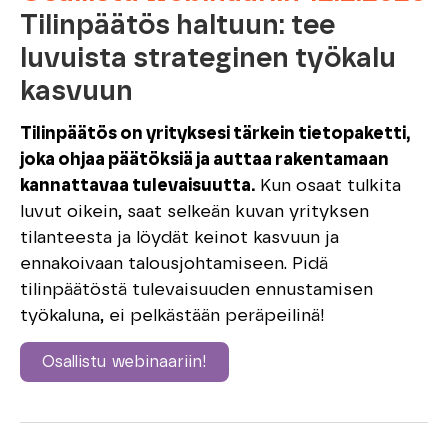
Tilinpäätös haltuun: tee
luvuista strateginen työkalu
kasvuun
Tilinpäätös on yrityksesi tärkein tietopaketti,
joka ohjaa päätöksiä ja auttaa rakentamaan
kannattavaa tulevaisuutta.
Kun osaat tulkita
luvut oikein, saat selkeän kuvan yrityksen
tilanteesta ja löydät keinot kasvuun ja
ennakoivaan talousjohtamiseen. Pidä
tilinpäätöstä tulevaisuuden ennustamisen
työkaluna, ei pelkästään peräpeilinä!
Osallistu webinaariin!