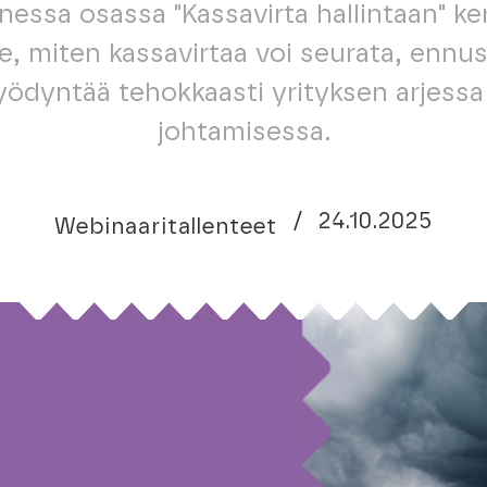
essa osassa "Kassavirta hallintaan" 
le, miten kassavirtaa voi seurata, ennus
yödyntää tehokkaasti yrityksen arjessa 
johtamisessa.
/
24.10.2025
Webinaaritallenteet