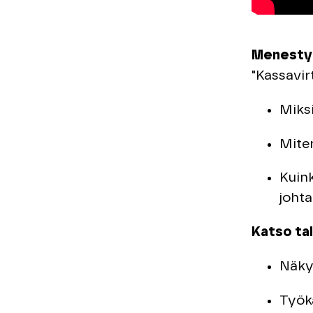
Menestyk
"Kassavir
Miksi
Mite
Kuin
joht
Katso tal
Näky
Työk