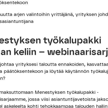
öksentekoon
utta arjen valintoihin yrittäjänä, yrityksen johd
sasiantuntijana
styksen työkalupakki
an keliin – webinaarisar
johtaa yrityksesi taloutta ennakoiden, kasvatta
 päätöksentekoon ja löytää käytännön työkaluj
in?
u maksuttomaan Menestyksen työkalupakki -
sarjaamme, jossa viisi asiantuntijavetoista jakso
el askeleelta kohti tehokkaampaa talouden hallin