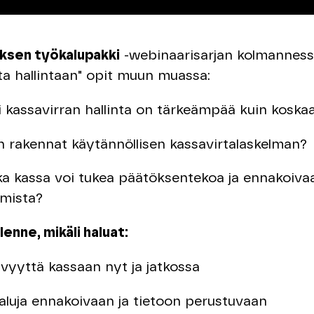
sen työkalupakki
-webinaarisarjan kolmanness
ta hallintaan" opit muun muassa:
 kassavirran hallinta on tärkeämpää kuin koska
n rakennat käytännöllisen kassavirtalaskelman?
ka kassa voi tukea päätöksentekoa ja ennakoiva
amista?
lenne, mikäli haluat:
vyyttä kassaan nyt ja jatkossa
aluja ennakoivaan ja tietoon perustuvaan