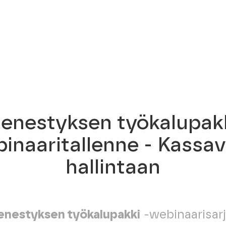
enestyksen työkalupakk
inaaritallenne - Kassav
hallintaan
nestyksen työkalupakki
-webinaarisar