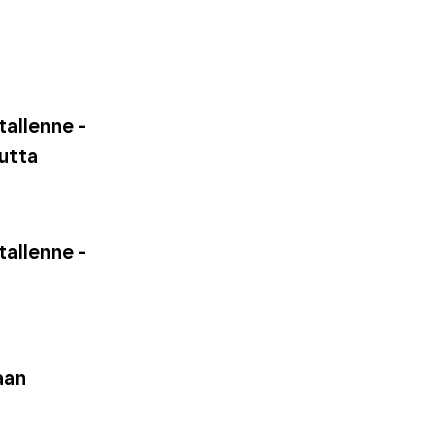
allenne -
utta
allenne -
aan