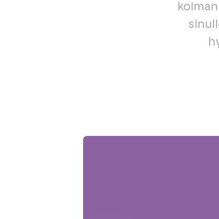
kolmann
sinul
h