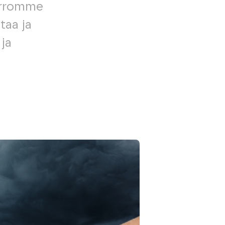
kerromme
taa ja
ja