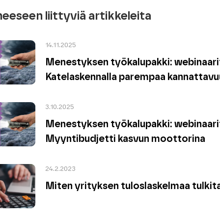
heeseen liittyviä artikkeleita
14.11.2025
Menestyksen työkalupakki: webinaarit
Katelaskennalla parempaa kannattavu
3.10.2025
Menestyksen työkalupakki: webinaarit
Myyntibudjetti kasvun moottorina
24.2.2023
Miten yrityksen tuloslaskelmaa tulkit