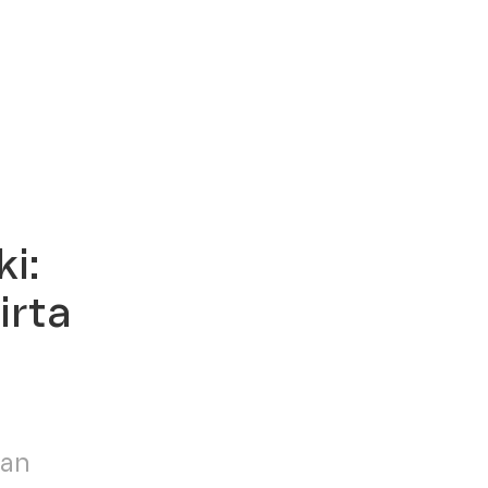
i:
irta
jan