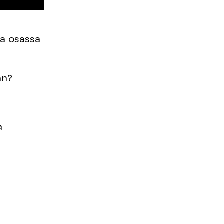
a osassa
an?
a