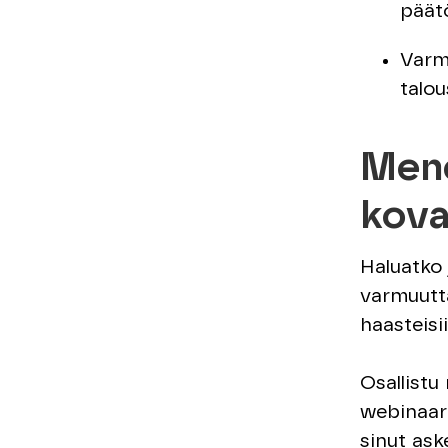
päät
Varmu
talou
Mene
kova
Haluatko 
varmuutta
haasteisi
Osallist
webinaari
sinut ask