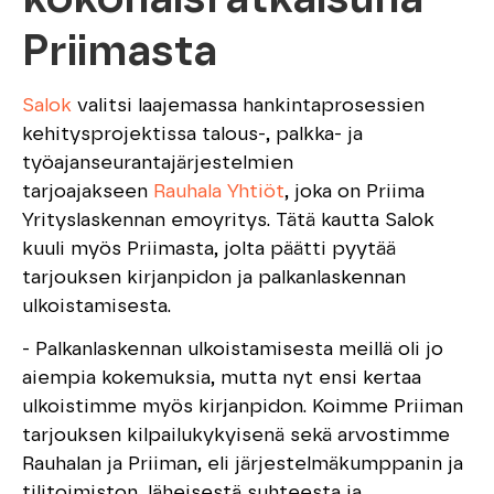
Priimasta
Salok
valitsi laajemassa hankintaprosessien
kehitysprojektissa talous-, palkka- ja
työajanseurantajärjestelmien
tarjoajakseen
Rauhala Yhtiöt
, joka on Priima
Yrityslaskennan emoyritys. Tätä kautta Salok
kuuli myös Priimasta, jolta päätti pyytää
tarjouksen kirjanpidon ja palkanlaskennan
ulkoistamisesta.
- Palkanlaskennan ulkoistamisesta meillä oli jo
aiempia kokemuksia, mutta nyt ensi kertaa
ulkoistimme myös kirjanpidon. Koimme Priiman
tarjouksen kilpailukykyisenä sekä arvostimme
Rauhalan ja Priiman, eli järjestelmäkumppanin ja
tilitoimiston, läheisestä suhteesta ja